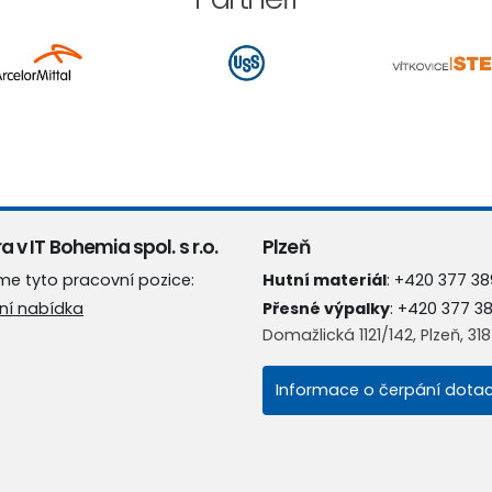
a v IT Bohemia spol. s r.o.
Plzeň
me tyto pracovní pozice:
Hutní materiál
:
+420 377 38
ní nabídka
Přesné výpalky
:
+420 377 3
Domažlická 1121/142, Plzeň, 31
Informace o čerpání dotac