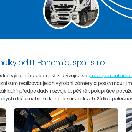
lky od IT Bohemia, spol. s r.o.
chodně výrobní společnost zabývající se
prodejem hutního 
zníkům realizovat jejich výrobní záměry a poskytnout jim
a základní předpoklady rozvoje úspěšné spolupráce považu
ých dílů a nabídku komplexních služeb. Sídlo společnosti I