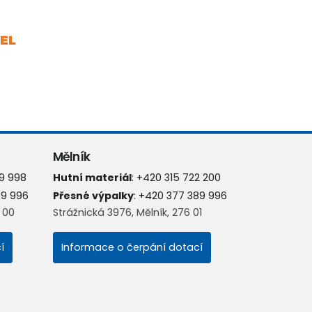
Mělník
9 998
Hutní materiál
:
+420 315 722 200
89 996
Přesné výpalky
:
+420 377 389 996
8 00
Strážnická 3976, Mělník, 276 01
í
Informace o čerpání dotací