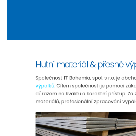
Hutní materiál & přesné výpa
Společnost IT Bohemia, spol. s r.o. je ob
výpalků
. Cílem společnosti je pomoci záka
důrazem na kvalitu a korektní přístup. Z
materiálů, profesionální zpracování vypálen