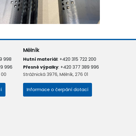
Mělník
9 998
Hutní materiál
:
+420 315 722 200
89 996
Přesné výpalky
:
+420 377 389 996
8 00
Strážnická 3976, Mělník, 276 01
í
Informace o čerpání dotací