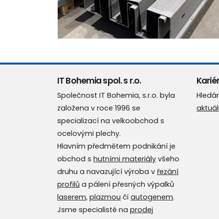
IT Bohemia spol. s r.o.
Kariér
Společnost IT Bohemia, s.r.o. byla
Hledá
založena v roce 1996 se
aktuál
specializací na velkoobchod s
ocelovými plechy.
Hlavním předmětem podnikání je
obchod s
hutními materiály
všeho
druhu a navazující výroba v
řezání
profilů
a pálení přesných výpalků
laserem
,
plazmou
či
autogenem
.
Jsme specialisté na
prodej