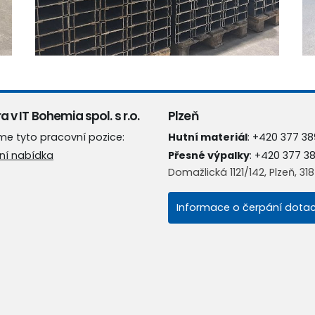
a v IT Bohemia spol. s r.o.
Plzeň
me tyto pracovní pozice:
Hutní materiál
:
+420 377 38
ní nabídka
Přesné výpalky
:
+420 377 3
Domažlická 1121/142, Plzeň, 31
Informace o čerpání dotac