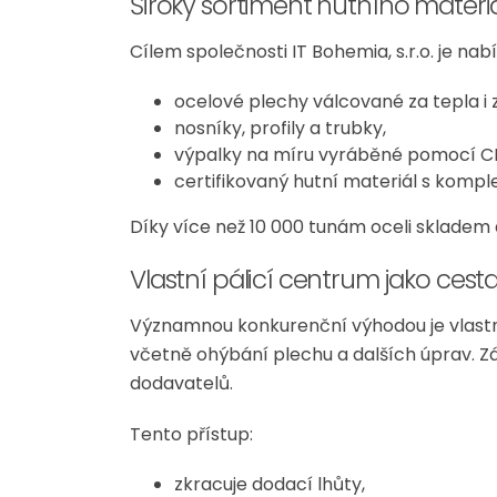
Široký sortiment hutního mater
Cílem společnosti IT Bohemia, s.r.o. je na
ocelové plechy válcované za tepla i 
nosníky, profily a trubky,
výpalky na míru vyráběné pomocí CN
certifikovaný hutní materiál s kompl
Díky více než 10 000 tunám oceli skladem 
Vlastní pálicí centrum jako cest
Významnou konkurenční výhodou je vlastní
včetně ohýbání plechu a dalších úprav. Zá
dodavatelů.
Tento přístup:
zkracuje dodací lhůty,