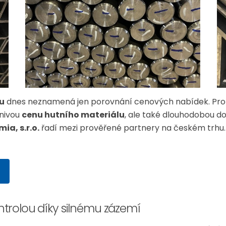
lu
dnes neznamená jen porovnání cenových nabídek. Pro p
znivou
cenu hutního materiálu
, ale také dlouhodobou dos
ia, s.r.o.
řadí mezi prověřené partnery na českém trhu.
trolou díky silnému zázemí