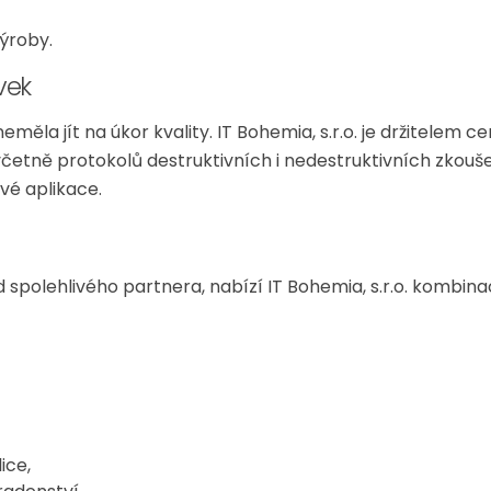
výroby.
vek
eměla jít na úkor kvality. IT Bohemia, s.r.o. je držitelem 
etně protokolů destruktivních i nedestruktivních zkouše
vé aplikace.
 spolehlivého partnera, nabízí IT Bohemia, s.r.o. kombina
ice,