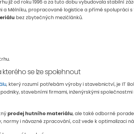
hu již od roku 1996 a za tuto dobu vybudovala stabilní zá
 a Mělníku, propracované logistice a přímé spolupráci s
eriálu
bez zbytečných mezičlánků.
trhu.
 kterého se lze spolehnout
álu
, který rozumí potřebám výroby i stavebnictví, je IT Boh
odniky, stavebními firmami, inženýrskými společnostmi 
otný
prodej hutního materiálu
, ale také odborné porade
, normy i návazné zpracování, což vede k optimalizaci ná