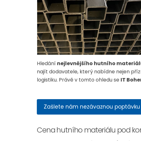
Hledání
nejlevnějšího hutního materiá
najít dodavatele, který nabídne nejen pří
logistiku. Právě v tomto ohledu se
IT Bohem
Zašlete nám nezávaznou poptávku
Cena hutního materiálu pod kon