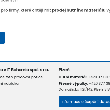
radenství.
 pro firmy, které chtějí mít
prodej hutního materiálu
vy
a v IT Bohemia spol. s r.o.
Plzeň
me tyto pracovní pozice:
Hutní materiál
:
+420 377 38
ní nabídka
Přesné výpalky
:
+420 377 3
Domažlická 1121/142, Plzeň, 31
Informace o čerpání dotac