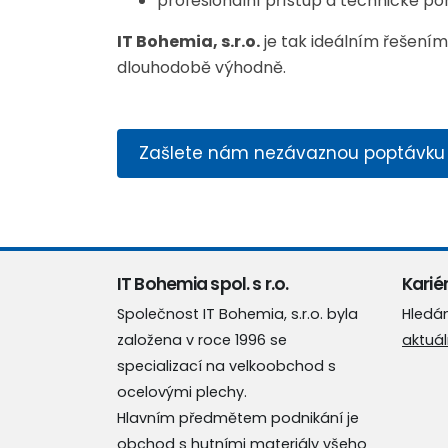
profesionální přístup a technické po
IT Bohemia, s.r.o.
je tak ideálním řešením
dlouhodobě výhodně.
Zašlete nám nezávaznou poptávku
IT Bohemia spol. s r.o.
Kariér
Společnost IT Bohemia, s.r.o. byla
Hledá
založena v roce 1996 se
aktuál
specializací na velkoobchod s
ocelovými plechy.
Hlavním předmětem podnikání je
obchod s
hutními materiály
všeho