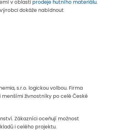
zemí v oblasti
prodeje hutního materiálu
.
 výrobci dokáže nabídnout
emia, s.r.o. logickou volbou. Firma
i menšími živnostníky po celé České
nství. Zákazníci oceňují možnost
kladů i celého projektu.