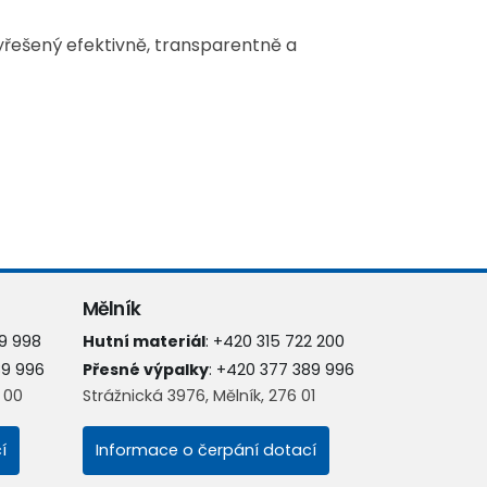
řešený efektivně, transparentně a
Mělník
9 998
Hutní materiál
:
+420 315 722 200
89 996
Přesné výpalky
:
+420 377 389 996
8 00
Strážnická 3976, Mělník, 276 01
í
Informace o čerpání dotací