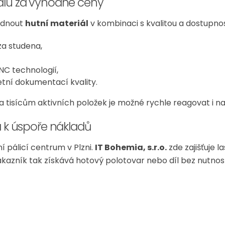
iálu za výhodné ceny
bídnout
hutní materiál
v kombinaci s kvalitou a dostupnos
za studena,
C technologií,
etní dokumentací kvality.
a tisícům aktivních položek je možné rychle reagovat i na
a k úspoře nákladů
 pálicí centrum v Plzni.
IT Bohemia, s.r.o.
zde zajišťuje 
kazník tak získává hotový polotovar nebo díl bez nutnos