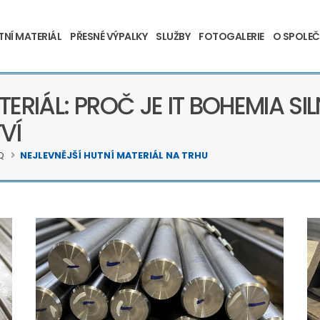
TNÍ MATERIÁL
PŘESNÉ VÝPALKY
SLUŽBY
FOTOGALERIE
O SPOLEČ
TERIÁL: PROČ JE IT BOHEMIA S
VÍ
Q
NEJLEVNĚJŠÍ HUTNÍ MATERIÁL NA TRHU