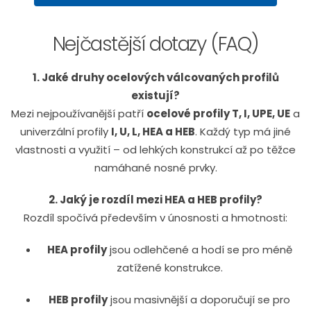
Nejčastější dotazy (FAQ)
1. Jaké druhy ocelových válcovaných profilů
existují?
Mezi nejpoužívanější patří
ocelové profily T, I, UPE, UE
a
univerzální profily
I, U, L, HEA a HEB
. Každý typ má jiné
vlastnosti a využití – od lehkých konstrukcí až po těžce
namáhané nosné prvky.
2. Jaký je rozdíl mezi HEA a HEB profily?
Rozdíl spočívá především v únosnosti a hmotnosti:
HEA profily
jsou odlehčené a hodí se pro méně
zatížené konstrukce.
HEB profily
jsou masivnější a doporučují se pro