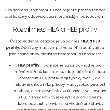
Díky širokému sortimentu u nás najdete přesně ten typ
profilu, který odpovídá vašim technickým požadavkům.
Rozdíl mezi HEA a HEB profily
Často kladenou otázkou je volba mezi
HEA a HEB
profily
. Oba typy mají tvar písmene „H“ a používají se
jako nosné prvky, ale liší se hmotností a únosností:
HEA profily
– odlehčené varianty, vhodné pro
méně zatížené konstrukce, kde je důležitá úspora
hmotnosti. HEA profily mají typický tvar H, ale
relativně úzkou šířku příruby. Mají vysokou pevnost
a tuhost, ale relativně nízkou únosnost ve srovnání
s HEB. Vzhledem k vysoké výšce profilu a velmi
dobré pevnosti v ohybu jsou vhodné pro stavby
kde je problém s prostorem, pro méně zatížené