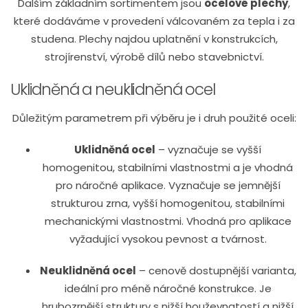
Dalším základním sortimentem jsou
ocelové plechy
,
které dodáváme v provedení válcovaném za tepla i za
studena. Plechy najdou uplatnění v konstrukcích,
strojírenství, výrobě dílů nebo stavebnictví.
Uklidněná a neuklidněná ocel
Důležitým parametrem při výběru je i druh použité oceli:
Uklidněná ocel
– vyznačuje se vyšší
homogenitou, stabilními vlastnostmi a je vhodná
pro náročné aplikace. Vyznačuje se jemnější
strukturou zrna, vyšší homogenitou, stabilními
mechanickými vlastnostmi. Vhodná pro aplikace
vyžadující vysokou pevnost a tvárnost.
Neuklidněná ocel
– cenově dostupnější varianta,
ideální pro méně náročné konstrukce. Je
hrubozrnější struktury s nižší houževnatostí a nižší