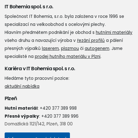
IT Bohemia spol. s r.o.
Společnost IT Bohemia, s.r.o. byla založena v roce 1996 se
specializací na velkoobchod s ocelovými plechy.
Hlavním předmětem podnikání je obchod s
hutními materiály
všeho druhu a navazující výroba v
řezání profilů
a pálení
přesných výpalků
laserem
,
plazmou
či
autogenem
. Jsme
specialisté na
prodej hutního materiálu v Plzni
.
Kariéra v IT Bohemia spol. s r.o.
Hledáme tyto pracovní pozice:
aktuální nabídka
Plzeň
Hutní materiál
:
+420 377 389 998
Přesné výpalky
:
+420 377 389 996
Domažlická 1121/142, Plzeň, 318 00