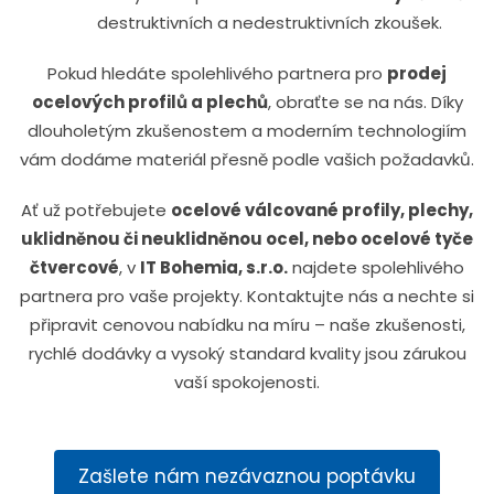
destruktivních a nedestruktivních zkoušek.
Pokud hledáte spolehlivého partnera pro
prodej
ocelových profilů a plechů
, obraťte se na nás. Díky
dlouholetým zkušenostem a moderním technologiím
vám dodáme materiál přesně podle vašich požadavků.
Ať už potřebujete
ocelové válcované profily, plechy,
uklidněnou či neuklidněnou ocel, nebo ocelové tyče
čtvercové
, v
IT Bohemia, s.r.o.
najdete spolehlivého
partnera pro vaše projekty. Kontaktujte nás a nechte si
připravit cenovou nabídku na míru – naše zkušenosti,
rychlé dodávky a vysoký standard kvality jsou zárukou
vaší spokojenosti.
Zašlete nám nezávaznou poptávku