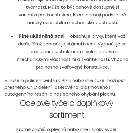
tvárností. Může to být cenově dostupnější
varianta pro konstrukce, které nemají podstatné
nároky na stabilní mechanické vlastnosti.
Plně uklidněná ocel
– obsahuje prvky, které váží
dusík, čímž zabraňuje stárnutí oceli. Vyznačuje se
jemnozrnnou strukturou s velmi dobrými
mechanickými vlastnostmi a svařitelností, Vhodná
pro nosné svařované konstrukce.
V našem pálicím centru v Plzni nabízíme také možnost
přesného CNC dělení, laserového, plazmového i
autogenního řezání a následného ohýbání plechu.
Ocelové tyče a doplňkový
sortiment
Kromě profilů a plechů nabízíme i široký výběr