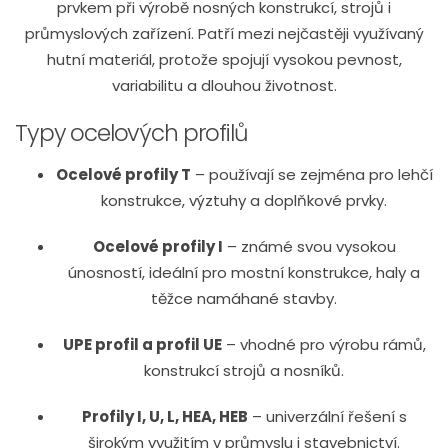
prvkem při výrobě nosných konstrukcí, strojů i
průmyslových zařízení. Patří mezi nejčastěji využívaný
hutní materiál, protože spojují vysokou pevnost,
variabilitu a dlouhou životnost.
Typy ocelových profilů
Ocelové profily T
– používají se zejména pro lehčí
konstrukce, výztuhy a doplňkové prvky.
Ocelové profily I
– známé svou vysokou
únosností, ideální pro mostní konstrukce, haly a
těžce namáhané stavby.
UPE profil a profil UE
– vhodné pro výrobu rámů,
konstrukcí strojů a nosníků.
Profily I, U, L, HEA, HEB
– univerzální řešení s
širokým využitím v průmyslu i stavebnictví.