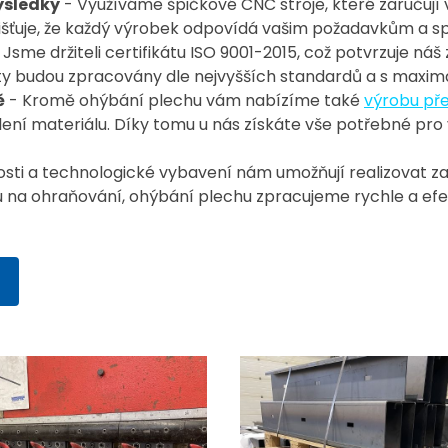
ýsledky
- Využíváme špičkové CNC stroje, které zaručují 
jišťuje, že každý výrobek odpovídá vašim požadavkům a spl
 Jsme držiteli certifikátu ISO 9001-2015, což potvrzuje náš
ty budou zpracovány dle nejvyšších standardů a s maximá
ě
- Kromě ohýbání plechu vám nabízíme také
výrobu př
 dělení materiálu. Díky tomu u nás získáte vše potřebné pr
sti a technologické vybavení nám umožňují realizovat za
na ohraňování, ohýbání plechu zpracujeme rychle a efekti