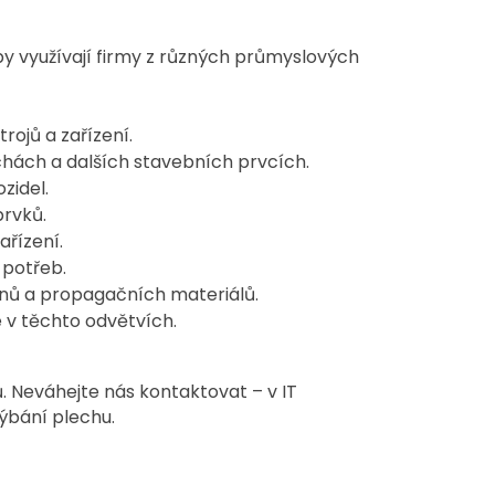
užby využívají firmy z různých průmyslových
ojů a zařízení.
chách a dalších stavebních prvcích.
zidel.
rvků.
ařízení.
 potřeb.
anů a propagačních materiálů.
 v těchto odvětvích.
. Neváhejte nás kontaktovat – v IT
hýbání plechu.