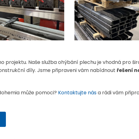
projektu. Naše služba ohýbání plechu je vhodná pro šir
onstrukční díly. Jsme připraveni vám nabídnout
řešení n
IT Bohemia může pomoci?
Kontaktujte nás
a rádi vám připr