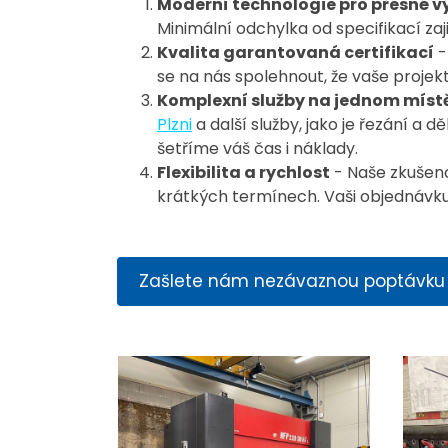
Moderní technologie pro přesné v
Minimální odchylka od specifikací za
Kvalita garantovaná certifikací
-
se na nás spolehnout, že vaše projek
Komplexní služby na jednom míst
Plzni
a další služby, jako je řezání a
šetříme váš čas i náklady.
Flexibilita a rychlost
- Naše zkušeno
krátkých termínech. Vaši objednávku 
Zašlete nám nezávaznou poptávku