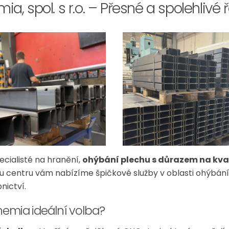
a, spol. s r.o. – Přesné a spolehlivé 
ecialisté na hranění,
ohýbání plechu s důrazem na kval
centru vám nabízíme špičkové služby v oblasti ohýbání 
nictví.
hemia ideální volba?