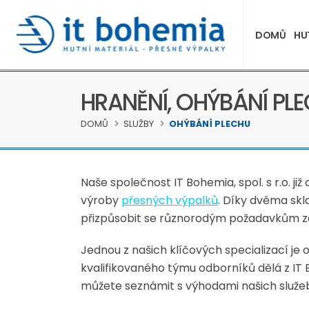
DOMŮ
HU
HRANĚNÍ, OHÝBÁNÍ PL
DOMŮ
SLUŽBY
OHÝBÁNÍ PLECHU
Naše společnost IT Bohemia, spol. s r.o. ji
výroby
přesných výpalků
. Díky dvěma sk
přizpůsobit se různorodým požadavkům z
Jednou z našich klíčových specializací je
kvalifikovaného týmu odborníků dělá z IT 
můžete seznámit s výhodami našich služeb