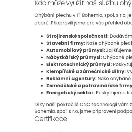
Kdo může využít naši službu oh
Ohýbání plechu v IT Bohemia, spol. s r.o. j
oborů. Přiopravili jsme pro vás přehled o
Strojírenské společnosti:
Dodáváme 
Stavební firmy:
Naše ohýbané plechy
Automobilový průmysl:
Zajišťujeme
Nábytkářský průmysl:
Ohýbané plec
Elektrotechnický průmysl:
Poskytuj
Klempířské a zámečnické dílny:
Vy
Reklamní agentury:
Naše ohýbané p
Zemědělské a potravinářské firmy
Energetický sektor:
Poskytujeme kom
Díky naší pokročilé CNC technologii vám z
Bohemia, spol. s r.o. jsme připraveni podpo
Certifikace