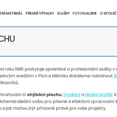
TNÍ MATERIÁL
PŘESNÉ VÝPALKY
SLUŽBY
FOTOGALERIE
O SPOLEČ
ECHU
ž od roku 1996 poskytuje spolehlivé a profesionální služby 
ladovým areálům v Plzni a Mělníku dokážeme nabídnout
š
ákazníků.
 ohraňování či
ohýbání plechu
,
tryskání
a
řezání profilů
. 
Bohemia ideální volbu pro přesné a efektivní zpracování 
 a jak mohou být přínosné právě pro vaše projekty.