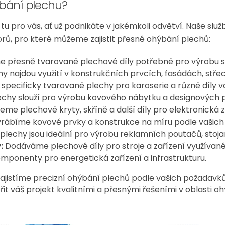
ýbání plechu?
e tu pro vás, ať už podnikáte v jakémkoli odvětví. Naše sl
borů, pro které můžeme zajistit přesné ohýbání plechů:
přesně tvarované plechové díly potřebné pro výrobu str
 najdou využití v konstrukčních prvcích, fasádách, stře
 specificky tvarované plechy pro karoserie a různé díly vo
hy slouží pro výrobu kovového nábytku a designových p
eme plechové kryty, skříně a další díly pro elektronická z
rábíme kovové prvky a konstrukce na míru podle vašich
lechy jsou ideální pro výrobu reklamních poutačů, stoj
:
Dodáváme plechové díly pro stroje a zařízení využívané
ponenty pro energetická zařízení a infrastrukturu.
ajistíme precizní ohýbání plechů podle vašich požadavků
řit váš projekt kvalitními a přesnými řešeními v oblasti o