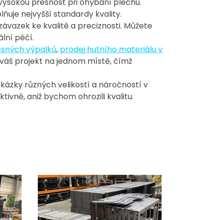
vysokou přesnost při ohýbání plechu.
ňuje nejvyšší standardy kvality.
 závazek ke kvalitě a preciznosti. Můžete
lní péčí.
esných výpalků
,
prodej hutního materiálu v
o váš projekt na jednom místě, čímž
kázky různých velikostí a náročností v
vně, aniž bychom ohrozili kvalitu.