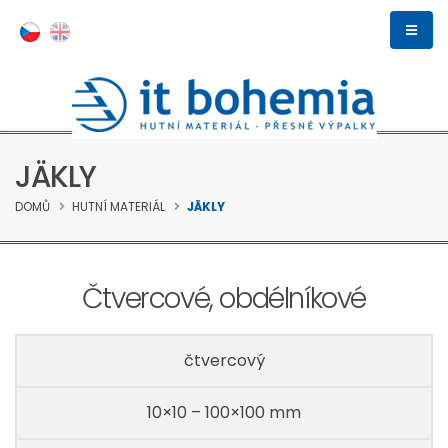
JÄKLY
DOMŮ
HUTNÍ MATERIÁL
JÄKLY
Čtvercové, obdélníkové
Tvar
Rozměry
čtvercový
Tloušťka
Délka
Jakost
10×10 – 100×100 mm