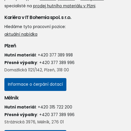
specialisté na
prodej hutního materiálu v Plzni
.
Kariéra v IT Bohemia spol. s r.o.
Hledáme tyto pracovní pozice:
aktuální nabídka
Plzeň
Hutní materiál
:
+420 377 389 998
Přesné výpalky
:
+420 377 389 996
Domažlická 1121/142, Plzeň, 318 00
Informace o čerpání dotací
Mělník
Hutní materiál
:
+420 315 722 200
Přesné výpalky
:
+420 377 389 996
Strážnická 3976, Mělník, 276 01