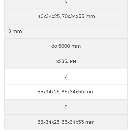
Rozměry
L
(b
h
c)
Tvar
Tloušťka
Délka
Jakost
x
x
40x34x25, 70x34x55 mm
2 mm
do 6000 mm
S235JRH
Z
55x34x25, 85x34x55 mm
T
55x34x25, 85x34x55 mm