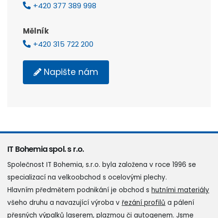
+420 377 389 998
Mělník
+420 315 722 200
Napište nám
IT Bohemia spol. s r.o.
Společnost IT Bohemia, s.r.o. byla založena v roce 1996 se
specializací na velkoobchod s ocelovými plechy.
Hlavním předmětem podnikání je obchod s
hutními materiály
všeho druhu a navazující výroba v
řezání profilů
a pálení
přesných výpalků
laserem
,
plazmou
či
autogenem
. Jsme