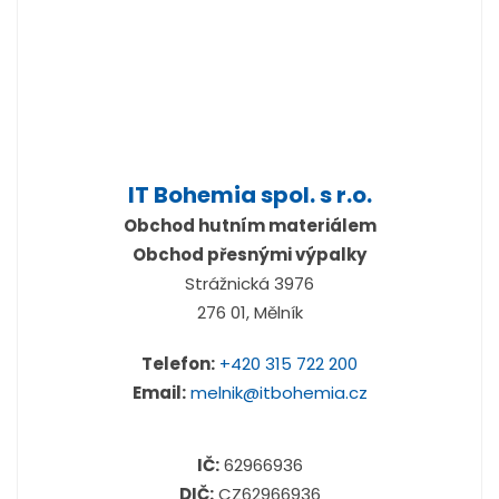
IT Bohemia spol. s r.o.
Obchod hutním materiálem
Obchod přesnými výpalky
Strážnická 3976
276 01, Mělník
Telefon:
+420 315 722 200
Email:
melnik@itbohemia.cz
IČ:
62966936
DIČ:
CZ62966936