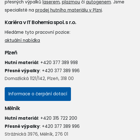
přesných výpalků
laserem
,
plazmou
či
autogenem
. Jsme
specialisté na
prodej hutního materiálu v Plzni
.
Kariéra v IT Bohemia spol. s r.o.
Hledáme tyto pracovní pozice:
aktuální nabídka
Plzeň
Hutní materiál
:
+420 377 389 998
Přesné výpalky
:
+420 377 389 996
Domažlická 1121/142, Plzeň, 318 00
Informace o čerpání dotací
Mělník
Hutní materiál
:
+420 315 722 200
Přesné výpalky
:
+420 377 389 996
Strážnická 3976, Mělník, 276 01