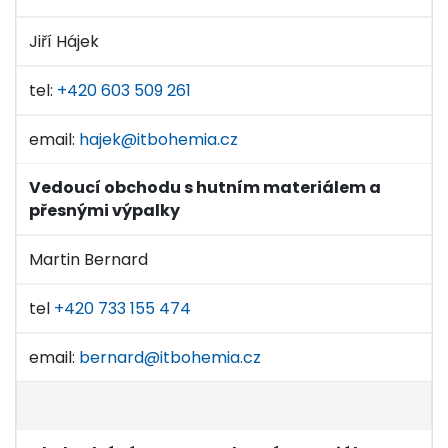
Jiří Hájek
tel:
+420 603 509 261
email:
hajek@itbohemia.cz
Vedoucí obchodu s hutním materiálem a
přesnými výpalky
Martin Bernard
tel
+420 733 155 474
email:
bernard@itbohemia.cz