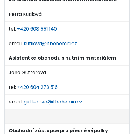
Petra Kutilová
tel:
+420 608 551 140
email:
kutilova@itbohemia.cz
Asistentka obchodu s hutním materiálem
Jana Gütterová
tel:
+420 604 273 516
email:
gutterova@itbohemia.cz
Obchodní zástupce pro přesné výpalky