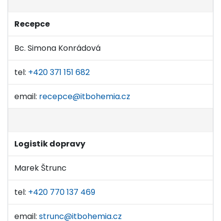
Recepce
Bc. Simona Konrádová
tel:
+420 371 151 682
email:
recepce@itbohemia.cz
Logistik dopravy
Marek Štrunc
tel:
+420 770 137 469
email:
strunc@itbohemia.cz