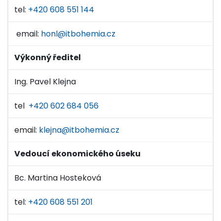
tel:
+420 608 551 144
email:
honl@itbohemia.cz
Výkonný ředitel
Ing. Pavel Klejna
tel
+420 602 684 056
email:
klejna@itbohemia.cz
Vedoucí ekonomického úseku
Bc. Martina Hosteková
tel:
+420 608 551 201