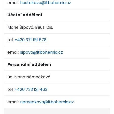
email:
hostekova@itbohemia.cz
Účetní oddělení
Marie Šípová, BBus, Dis.
tel:
+420 371 151 678
email:
sipova@itbohemia.cz
Personální oddělení
Bc. Ivana Němečková
tel.
+420 733 121 463
email:
nemeckova@itbohemia.cz