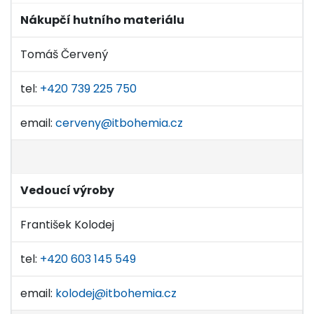
Nákupčí hutního materiálu
Tomáš Červený
tel:
+420 739 225 750
email:
cerveny@itbohemia.cz
Vedoucí výroby
František Kolodej
tel:
+420 603 145 549
email:
kolodej@itbohemia.cz