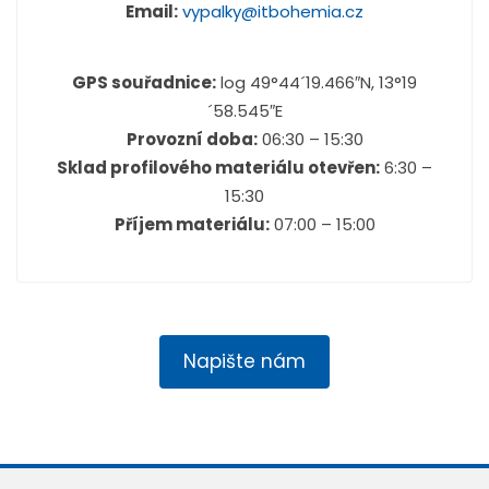
Email:
vypalky@itbohemia.cz
GPS souřadnice:
log 49°44´19.466″N, 13°19
´58.545″E
Provozní doba:
06:30 – 15:30
Sklad profilového materiálu otevřen:
6:30 –
15:30
Příjem materiálu:
07:00 – 15:00
Napište nám