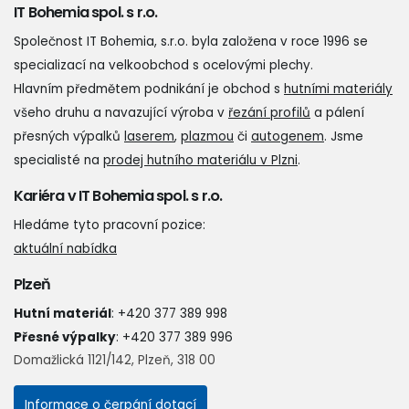
IT Bohemia spol. s r.o.
Společnost IT Bohemia, s.r.o. byla založena v roce 1996 se
specializací na velkoobchod s ocelovými plechy.
Hlavním předmětem podnikání je obchod s
hutními materiály
všeho druhu a navazující výroba v
řezání profilů
a pálení
přesných výpalků
laserem
,
plazmou
či
autogenem
. Jsme
specialisté na
prodej hutního materiálu v Plzni
.
Kariéra v IT Bohemia spol. s r.o.
Hledáme tyto pracovní pozice:
aktuální nabídka
Plzeň
Hutní materiál
:
+420 377 389 998
Přesné výpalky
:
+420 377 389 996
Domažlická 1121/142, Plzeň, 318 00
Informace o čerpání dotací