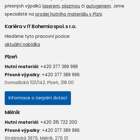
přesných výpalků
laserem
,
plazmou
či
autogenem
. Jsme
specialisté na
prodej hutního materiálu v Plzni
.
Kariéra v IT Bohemia spol. s r.o.
Hledáme tyto pracovní pozice:
aktuální nabídka
Plzeň
Hutní materiál
:
+420 377 389 998
Přesné výpalky
:
+420 377 389 996
Domažlická 1121/142, Plzeň, 318 00
Informace o čerpání dotací
Mělník
Hutní materiál
:
+420 315 722 200
Přesné výpalky
:
+420 377 389 996
Strážnická 3976, Mělník, 276 01