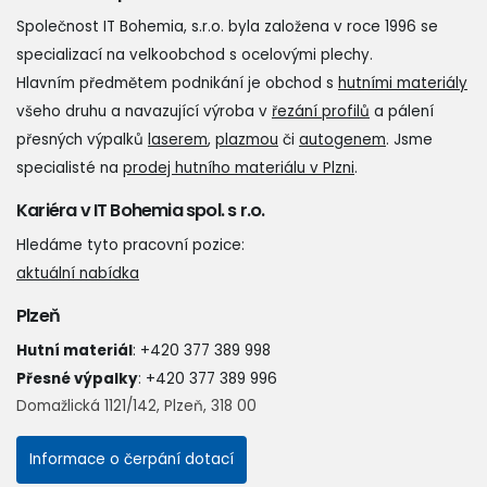
Společnost IT Bohemia, s.r.o. byla založena v roce 1996 se
specializací na velkoobchod s ocelovými plechy.
Hlavním předmětem podnikání je obchod s
hutními materiály
všeho druhu a navazující výroba v
řezání profilů
a pálení
přesných výpalků
laserem
,
plazmou
či
autogenem
. Jsme
specialisté na
prodej hutního materiálu v Plzni
.
Kariéra v IT Bohemia spol. s r.o.
Hledáme tyto pracovní pozice:
aktuální nabídka
Plzeň
Hutní materiál
:
+420 377 389 998
Přesné výpalky
:
+420 377 389 996
Domažlická 1121/142, Plzeň, 318 00
Informace o čerpání dotací